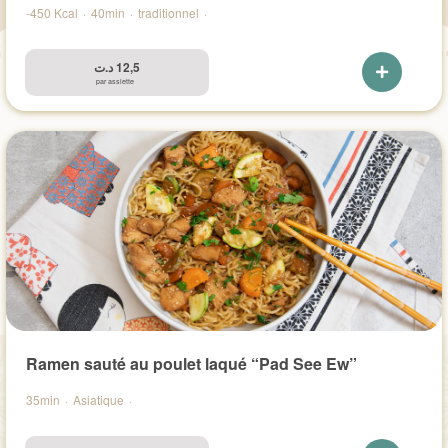
-450 Kcal
·
40min
·
traditionnel
·
د.ت
12,5
par assiette
Ramen sauté au poulet laqué “Pad See Ew”
35min
·
Asiatique
·