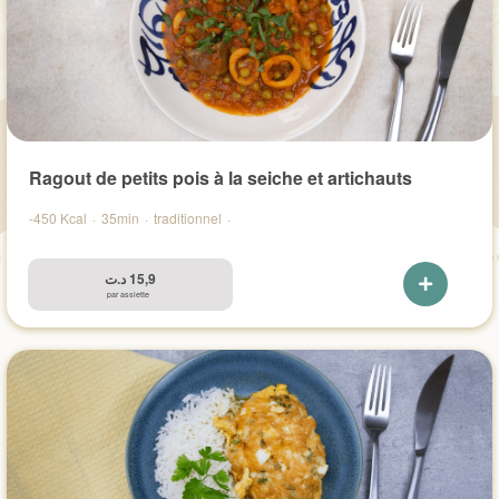
Ragout de petits pois à la seiche et artichauts
-450 Kcal
·
35min
·
traditionnel
·
د.ت
15,9
par assiette