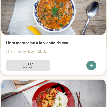
Hrira marocaine à la viande de veau
45 min
·
Authentique
·
Oriental
·
د.ت
12,5
par assiette