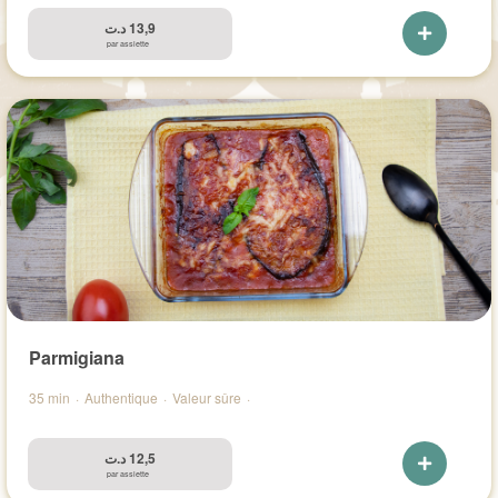
د.ت
13,9
par assiette
Parmigiana
35 min
·
Authentique
·
Valeur sûre
·
د.ت
12,5
par assiette