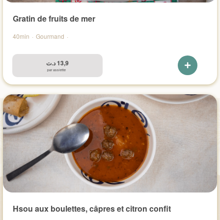
Gratin de fruits de mer
40min
·
Gourmand
·
د.ت
13,9
par assiette
Hsou aux boulettes, câpres et citron confit