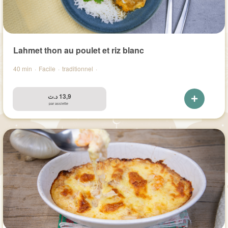
Lahmet thon au poulet et riz blanc
40 min
·
Facile
·
traditionnel
·
د.ت
13,9
par assiette