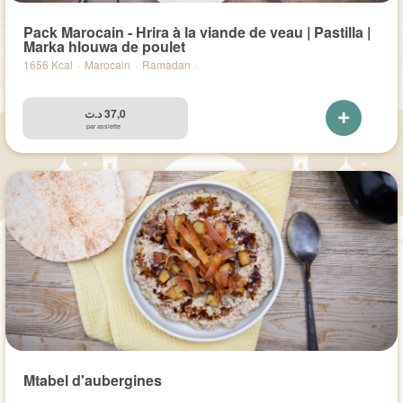
Pack Marocain - Hrira à la viande de veau | Pastilla |
Marka hlouwa de poulet
1656 Kcal
·
Marocain
·
Ramadan
·
د.ت
37,0
par assiette
Mtabel d'aubergines