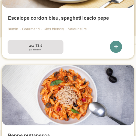
Escalope cordon bleu, spaghetti cacio pepe
30min
·
Gourmand
·
Kids friendly
·
Valeur sûre
·
د.ت
13,5
par assiette
Penne puttanesca