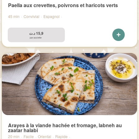
Paella aux crevettes, poivrons et haricots verts
45 min
·
Convivial
·
Espagnol
·
د.ت
15,9
par assiette
Arayes à la viande hachée et fromage, labneh au
zaatar halabi
20 min
·
Facile
·
Oriental
·
Rapide
·