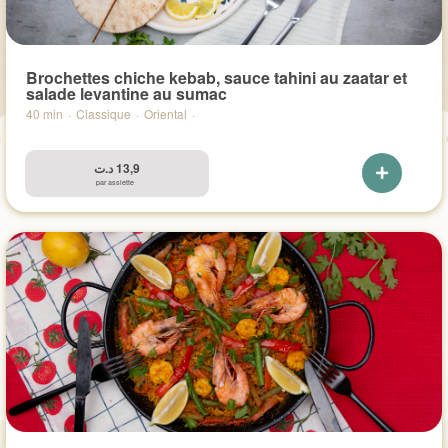
Brochettes chiche kebab, sauce tahini au zaatar et
salade levantine au sumac
40 min
·
Classique
·
Oriental
·
د.ت
13,9
par assiette