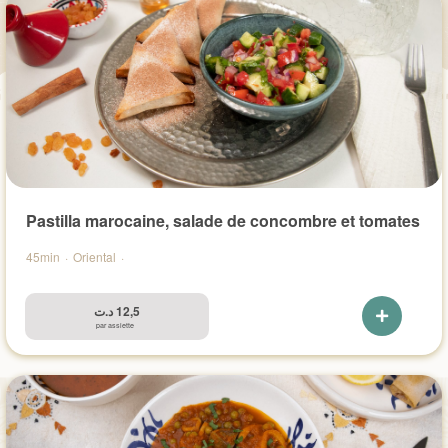
Pastilla marocaine, salade de concombre et tomates
45min
·
Oriental
·
د.ت
12,5
par assiette