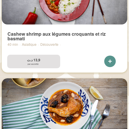
Cashew shrimp aux légumes croquants et riz
basmati
40 min
·
Asiatique
·
Découverte
·
د.ت
13,9
par assiette