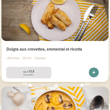
Doigts aux crevettes, emmental et ricotta
-450 Kcal
·
25 min
·
Express
·
د.ت
12,5
par assiette