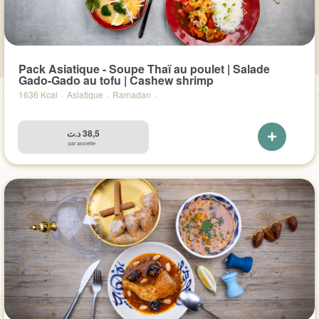
Pack Asiatique - Soupe Thaï au poulet | Salade
Gado-Gado au tofu | Cashew shrimp
1636 Kcal
·
Asiatique
·
Ramadan
·
د.ت
38,5
par assiette