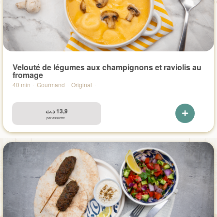
Velouté de légumes aux champignons et raviolis au
fromage
40 min
·
Gourmand
·
Original
·
د.ت
13,9
par assiette