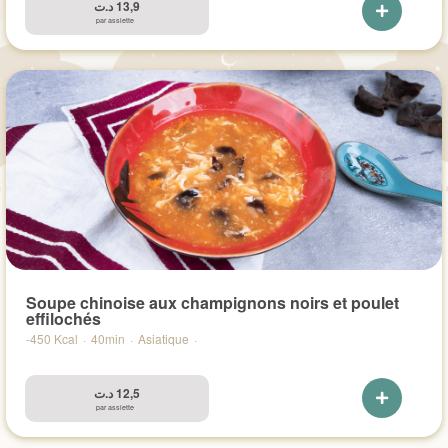
د.ت
13,9
par assiette
Soupe chinoise aux champignons noirs et poulet
effilochés
-450 Kcal
·
40min
·
Asiatique
·
د.ت
12,5
par assiette