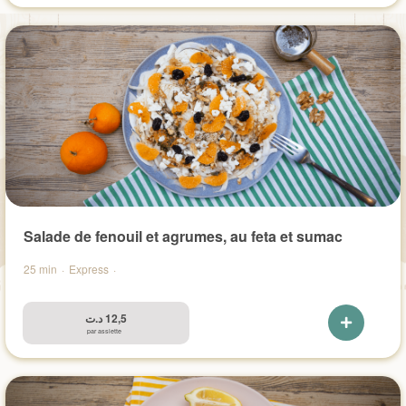
Salade de fenouil et agrumes, au feta et sumac
25 min
·
Express
·
د.ت
12,5
par assiette