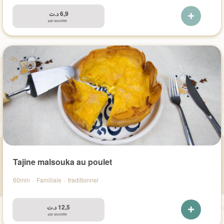
د.ت
6,9
par assiette
Tajine malsouka au poulet
60min
·
Familiale
·
traditionnel
·
د.ت
12,5
par assiette