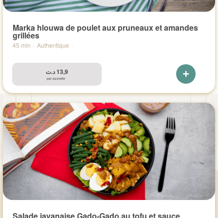
Marka hlouwa de poulet aux pruneaux et amandes
grillées
45 min
·
Authentique
·
د.ت
13,9
par assiette
Salade javanaise Gado-Gado au tofu et sauce