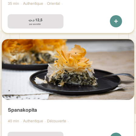
35 min
·
Authentique
·
Oriental
·
د.ت
12,5
par assiette
Spanakopita
40 min
·
Authentique
·
Découverte
·