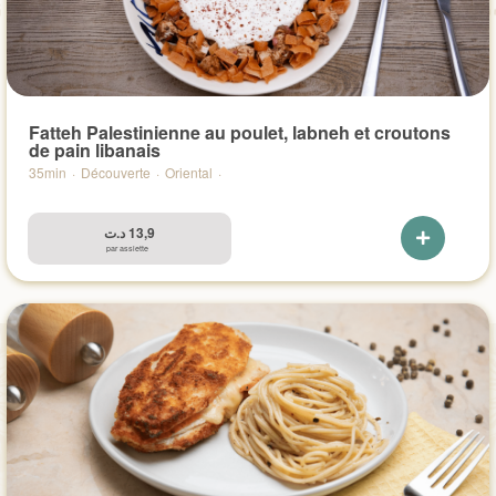
Fatteh Palestinienne au poulet, labneh et croutons
de pain libanais
35min
·
Découverte
·
Oriental
·
د.ت
13,9
par assiette