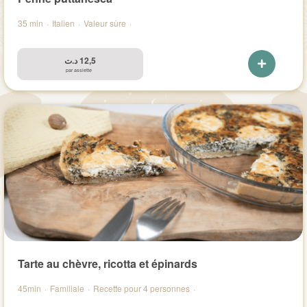
35 min
·
Italien
·
Valeur sûre
·
د.ت
12,5
par assiette
Tarte au chèvre, ricotta et épinards
45min
·
Familiale
·
Recette pour 4 personnes
·