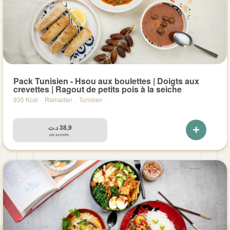
Pack Tunisien - Hsou aux boulettes | Doigts aux
crevettes | Ragout de petits pois à la seiche
935 Kcal
·
Ramadan
·
Tunisien
·
د.ت
38,9
par assiette