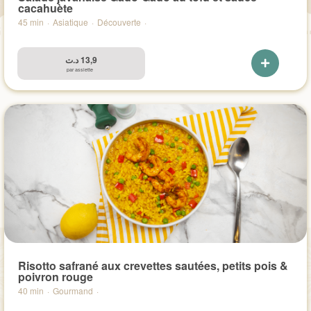
cacahuète​
45 min
·
Asiatique
·
Découverte
·
د.ت
13,9
par assiette
Risotto safrané aux crevettes sautées, petits pois &
poivron rouge
40 min
·
Gourmand
·