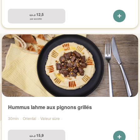
د.ت
12,5
par assiette
Hummus lahme aux pignons grillés
30min
·
Oriental
·
Valeur sûre
·
د.ت
15,9
par assiette