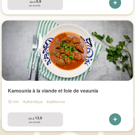
د.ت
6,9
par assiette
Kamounia à la viande et foie de veaunia
35 min
·
Authentique
·
traditionnel
·
د.ت
13,9
par assiette