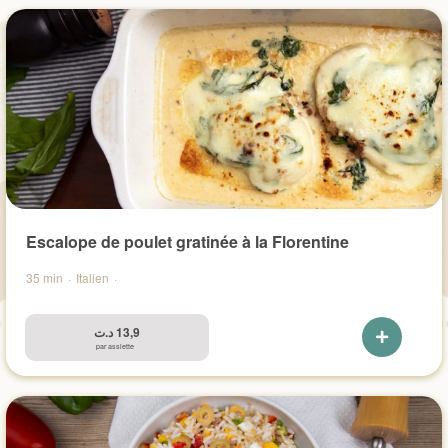
Escalope de poulet gratinée à la Florentine
35 min
·
Italien
·
د.ت
13,9
par assiette