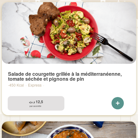
Salade de courgette grillée à la méditerranéenne,
tomate séchée et pignons de pin
-450 Kcal
·
Express
·
د.ت
12,5
par assiette