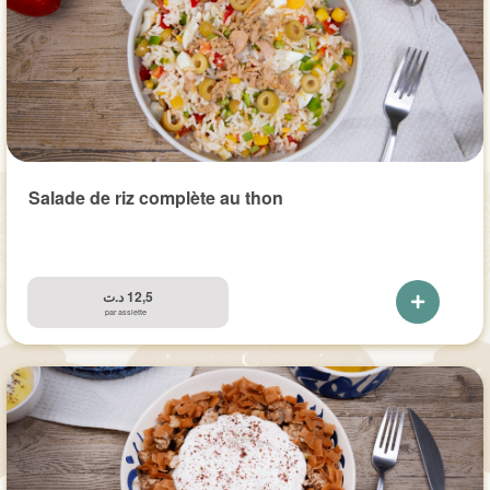
Salade de riz complète au thon
د.ت
12,5
par assiette