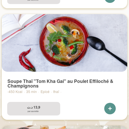
Soupe Thaï "Tom Kha Gai" au Poulet Effiloché &
Champignons
-450 Kcal
·
35 min
·
Epicé
·
thaï
·
د.ت
13,9
par assiette