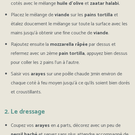
cotés avec le mélange
huile d’olive
et
zaatar halabi.
Placez le mélange de
viande
sur les
pains tortilla
et
étalez doucement le mélange sur toute la surface avec les
mains jusqu’à obtenir une fine couche de
viande
.
Rajoutez ensuite la
mozzarella râpée
par dessus et
refermez avec un 2ème
pain tortilla
, appuyez bien dessus
pour coller les 2 pains l’un à l’autre.
Saisir vos
arayes
sur une poêle chaude 3min environ de
chaque coté à feu moyen jusqu’à ce qu’ils soient bien dorés
et croustillants.
2. Le dressage
Coupez vos
arayes
en 4 parts, décorez avec un peu de
persil haché
et servez sans plus attendre accompagné de