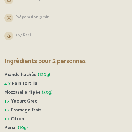
Préparation 3 min
787 Kcal
Ingrédients pour 2 personnes
Viande hachée
(120g)
4 x
Pain tortilla
Mozzarella râpée
(50g)
1 x
Yaourt Grec
1 x
Fromage frais
1 x
Citron
Persil
(10g)