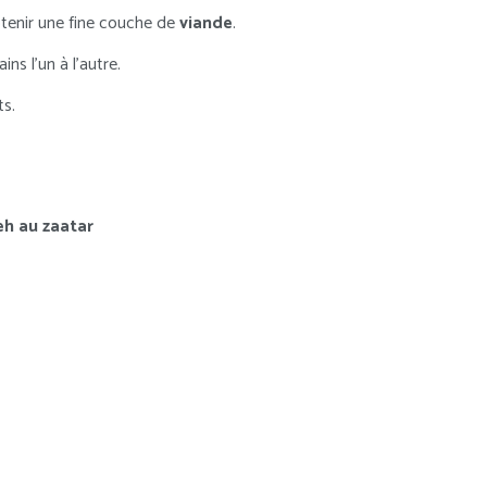
btenir une fine couche de
viande
.
ins l’un à l’autre.
ts.
eh au zaatar