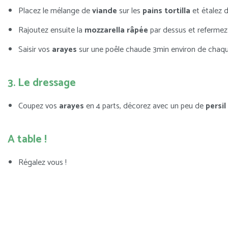
Placez le mélange de
viande
sur les
pains tortilla
et étalez 
Rajoutez ensuite la
mozzarella râpée
par dessus et referme
Saisir vos
arayes
sur une poêle chaude 3min environ de chaque 
3. Le dressage
Coupez vos
arayes
en 4 parts, décorez avec un peu de
persil
A table !
Régalez vous !