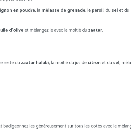
oignon en poudre
, la
mélasse de grenade
, le
persil
, du
sel
et du
huile d’olive
et mélangez le avec la moitié du
zaatar
.
 le reste du
zaatar halabi,
la moitié du jus de
citron
et du
sel,
mélan
t badigeonnez les généreusement sur tous les cotés avec le méla