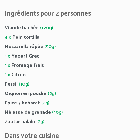
Ingrédients pour 2 personnes
Viande hachée
(120g)
4 x
Pain tortilla
Mozzarella râpée
(50g)
1 x
Yaourt Grec
1 x
Fromage frais
1 x
Citron
Persil
(10g)
Oignon en poudre
(2g)
Epice 7 baharat
(2g)
Mélasse de grenade
(10g)
Zaatar halabi
(2g)
Dans votre cuisine