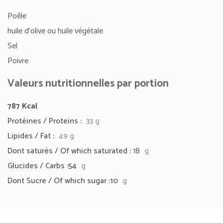
Poêle
huile d’olive ou huile végétale
Sel
Poivre
Valeurs nutritionnelles par portion
787
Kcal
Protéines / Proteins :
33 g
Lipides / Fat :
49
g
Dont saturés / Of which saturated :
18
g
Glucides / Carbs :54
g
Dont Sucre / Of which sugar :10
g