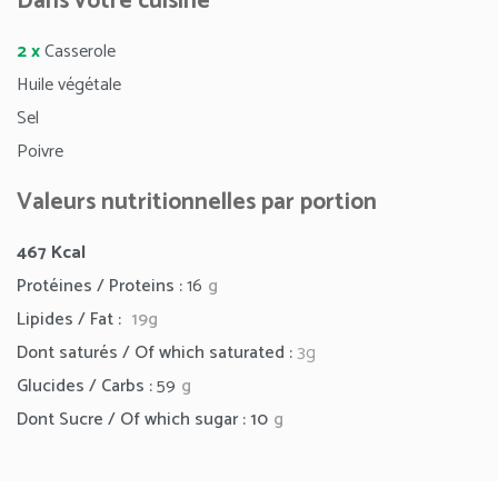
Dans votre cuisine
2 x
Casserole
Huile végétale
Sel
Poivre
Valeurs nutritionnelles par portion
467
Kcal
Protéines / Proteins :
16
g
Lipides / Fat :
19g
Dont saturés / Of which saturated :
3g
Glucides / Carbs :
59
g
Dont Sucre / Of which sugar : 10
g