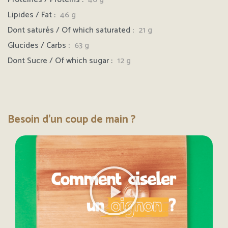
Lipides / Fat :
46
g
Dont saturés / Of which saturated :
21 g
Glucides / Carbs :
63 g
Dont Sucre / Of which sugar :
12 g
Besoin d'un coup de main ?