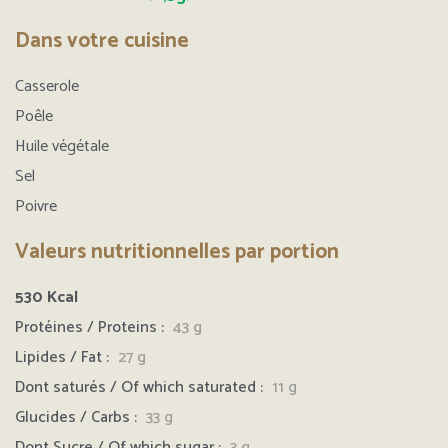
Dans votre cuisine
Casserole
Poêle
Huile végétale
Sel
Poivre
Valeurs nutritionnelles par portion
530
Kcal
Protéines / Proteins :
43 g
Lipides / Fat :
27
g
Dont saturés / Of which saturated :
11 g
Glucides / Carbs :
33 g
Dont Sucre / Of which sugar :
3 g