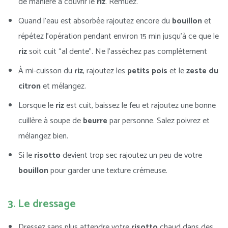
de manière à couvrir le
riz
. Remuez.
Quand l’eau est absorbée rajoutez encore du
bouillon
et
répétez l’opération pendant environ 15 min jusqu’à ce que le
riz
soit cuit “al dente”. Ne l’asséchez pas complètement
À mi-cuisson du
riz
, rajoutez les
petits
pois
et le
zeste du
citron
et mélangez.
Lorsque le
riz
est cuit, baissez le feu et rajoutez une bonne
cuillère à soupe de
beurre
par personne. Salez poivrez et
mélangez bien.
Si le
risotto
devient trop sec rajoutez un peu de votre
bouillon
pour garder une texture crémeuse.
3. Le dressage
Dressez sans plus attendre votre
risotto
chaud dans des