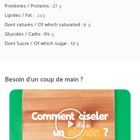
Protéines / Proteins :
27
g
Lipides / Fat :
24g
Dont saturés / Of which saturated :
9
g
Glucides / Carbs :
89
g
Dont Sucre / Of which sugar : 12
g
Besoin d'un coup de main ?