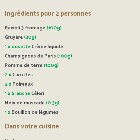
Ingrédients pour 2 personnes
Ravioli 3 fromage
(100g)
Gruyère
(3
0g)
1 x dosette
Crème liquide
Champignons de Paris
(100g)
Pomme de terre
(100g)
2 x
Carottes
2 x
Poireaux
1 x branche
Céleri
Noix de muscade
(0.3g)
1 x
Bouillon de légumes
Dans votre cuisine