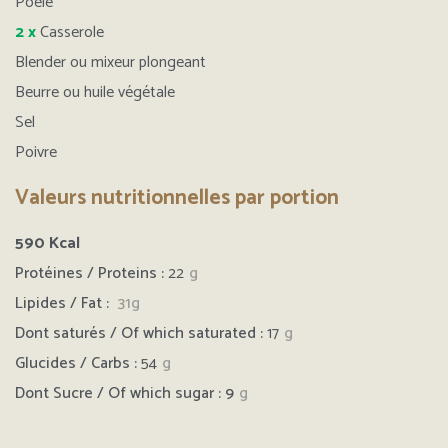
Poêle
2 x
Casserole
Blender ou mixeur plongeant
Beurre ou huile végétale
Sel
Poivre
Valeurs nutritionnelles par portion
590
Kcal
Protéines / Proteins :
22
g
Lipides / Fat :
31g
Dont saturés / Of which saturated :
17
g
Glucides / Carbs :
54
g
Dont Sucre / Of which sugar : 9
g