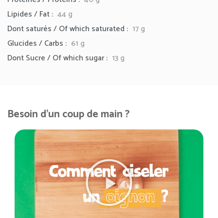
Lipides / Fat :
44
g
Dont saturés / Of which saturated :
17 g
Glucides / Carbs :
61 g
Dont Sucre / Of which sugar :
13 g
Besoin d'un coup de main ?