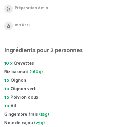
Préparation 8 min
810 Kcal
Ingrédients pour 2 personnes
10 x
Crevettes
Riz basmati
(160g)
1 x
Oignon
1 x
Oignon vert
1 x
Poivron doux
1 x
Ail
Gingembre frais
(15g)
Noix de cajou
(25g)