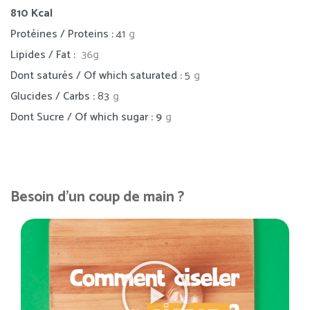
810
Kcal
Protéines / Proteins :
41
g
Lipides / Fat :
36g
Dont saturés / Of which saturated :
5
g
Glucides / Carbs :
83
g
Dont Sucre / Of which sugar : 9
g
Besoin d'un coup de main ?