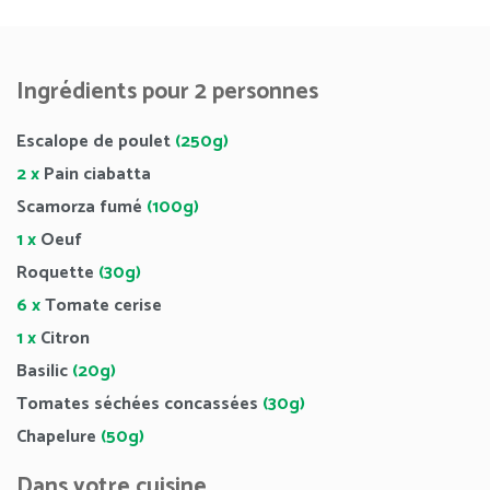
Ingrédients pour 2 personnes
Escalope de poulet
(250g)
2 x
Pain ciabatta
Scamorza fumé
(100g)
1 x
Oeuf
Roquette
(30g)
6 x
Tomate cerise
1 x
Citron
Basilic
(20g)
Tomates séchées concassées
(30g)
Chapelure
(50g)
Dans votre cuisine