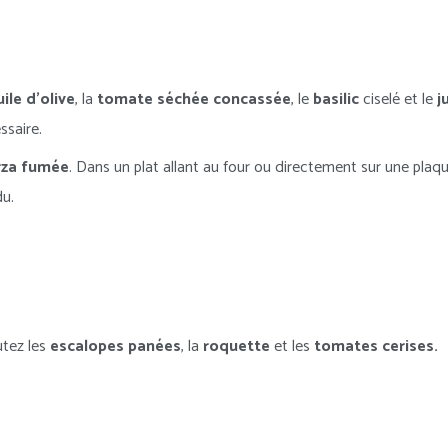
uile d’olive
, la
tomate séchée
concassée
, le
basilic
ciselé et le
j
ssaire.
rza fumée
. Dans un plat allant au four ou directement sur une pla
du.
.
utez les
escalopes panées
, la
roquette
et les
tomates cerises.