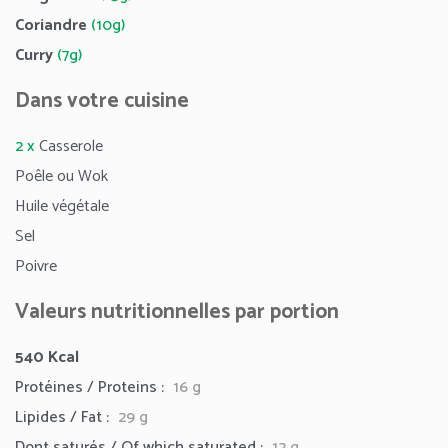
Coriandre
(10g)
Curry
(7g)
Dans votre cuisine
2 x
Casserole
Poêle ou Wok
Huile végétale
Sel
Poivre
Valeurs nutritionnelles par portion
540
Kcal
Protéines / Proteins :
16 g
Lipides / Fat :
29
g
Dont saturés / Of which saturated :
12 g