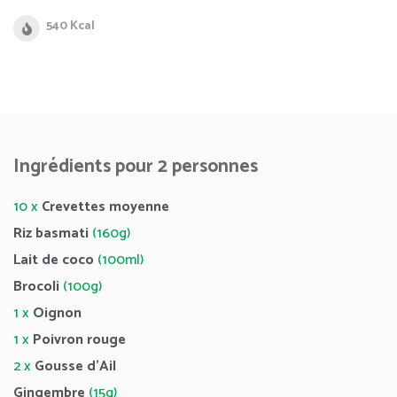
540 Kcal
Ingrédients pour 2 personnes
10 x
Crevettes moyenne
Riz basmati
(160g)
Lait de coco
(100ml)
Brocoli
(100g)
1 x
Oignon
1 x
Poivron rouge
2 x
Gousse d’Ail
Gingembre
(15g)