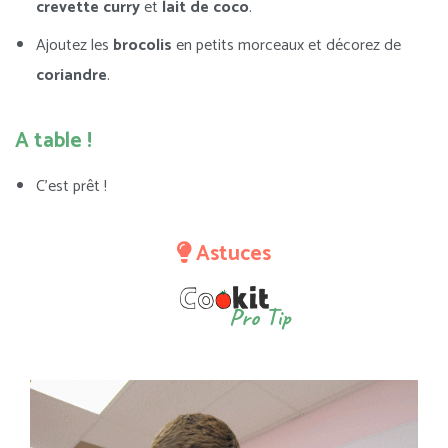
crevette curry
et
lait de coco
.
Ajoutez les
brocolis
en petits morceaux et décorez de
coriandre
.
A table !
C’est prêt !
Astuces
Pro Tip