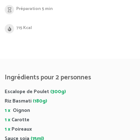
Préparation 5 min
715 Kcal
Ingrédients pour 2 personnes
Escalope de Poulet
(300g)
Riz Basmati
(180g)
1 x
Oignon
1 x
Carotte
1 x
Poireaux
Sauce soja
(15ml)