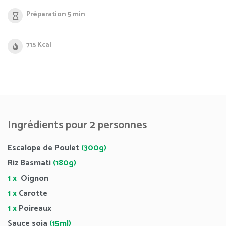
Préparation 5 min
715 Kcal
Ingrédients pour 2 personnes
Escalope de Poulet
(300g)
Riz Basmati
(180g)
1 x
Oignon
1 x
Carotte
1 x
Poireaux
Sauce soja
(15ml)