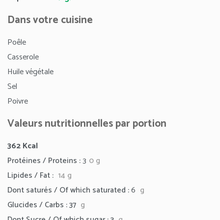
Dans votre cuisine
Poêle
Casserole
Huile végétale
Sel
Poivre
Valeurs nutritionnelles par portion
362
Kcal
Protéines / Proteins :
3
0 g
Lipides / Fat :
14
g
Dont saturés / Of which saturated :
6
g
Glucides / Carbs : 37
g
Dont Sucre / Of which sugar : 3
g