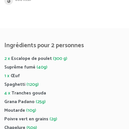
Ingrédients pour 2 personnes
2 x
Escalope de poulet
(300 g)
Suprême fumé
(40g)
1 x
Œuf
Spaghetti
(120g)
4 x
Tranches gouda
Grana Padano
(25g)
Moutarde
(10g)
Poivre vert en grains
(2g)
Chapelure
(50g)