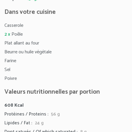
Dans votre cuisine
Casserole
2 x
Poêle
Plat allant au four
Beurre ou huile végétale
Farine
Sel
Poivre
Valeurs nutritionnelles par portion
608
Kcal
Protéines / Proteins :
56 g
Lipides / Fat :
24
g
Dont saturés / Of which saturated :
8 g