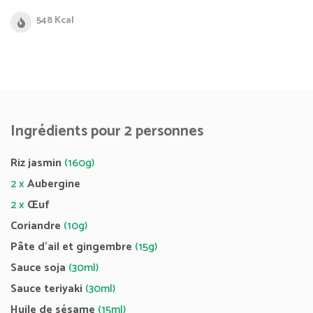
548 Kcal
Ingrédients pour 2 personnes
Riz jasmin
(160g)
2 x
Aubergine
2 x
Œuf
Coriandre
(10g)
Pâte d’ail et gingembre
(15g)
Sauce soja
(30ml)
Sauce teriyaki
(30ml)
Huile de sésame
(15ml)