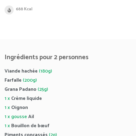
688 Kcal
Ingrédients pour 2 personnes
Viande hachée
(180g)
Farfalle
(200g)
Grana Padano
(25g)
1 x
Crème liquide
1 x
Oignon
1 x gousse
Ail
1 x
Bouillon de bœuf
Piments concassés
(2g)