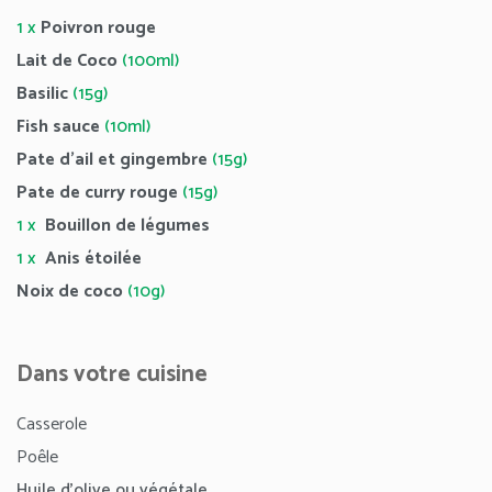
1 x
Poivron rouge
Lait de Coco
(100ml)
Basilic
(15g)
Fish sauce
(10ml)
Pate d’ail et gingembre
(15g)
Pate de curry rouge
(15g)
1 x
Bouillon de légumes
1 x
Anis étoilée
Noix de coco
(10g)
Dans votre cuisine
Casserole
Poêle
Huile d’olive ou végétale