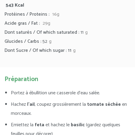
543 Kcal
Protéines / Proteins :
16g
Acide gras / Fat :
29g
Dont saturés / Of which saturated :
11
g
Glucides / Carbs :
52
g
Dont Sucre / Of which sugar : 11
g
Préparation
Portez à ébullition une casserole d’eau salée.
Hachez
l’ail
, coupez grossièrement la
tomate séchée
en
morceaux.
Emiettez la
feta
et hachez le
basilic
(gardez quelques
feuilles pour décorer)