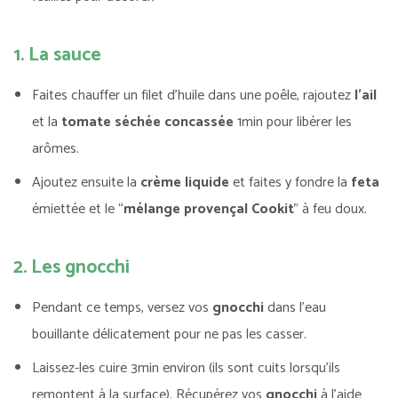
1. La sauce
Faites chauffer un filet d’huile dans une poêle, rajoutez
l’ail
et la
tomate séchée concassée
1min pour libérer les
arômes.
Ajoutez ensuite la
crème liquide
et faites y fondre la
feta
émiettée et le “
mélange provençal Cookit
” à feu doux.
2. Les gnocchi
Pendant ce temps, versez vos
gnocchi
dans l’eau
bouillante délicatement pour ne pas les casser.
Laissez-les cuire 3min environ (ils sont cuits lorsqu’ils
remontent à la surface). Récupérez vos
gnocchi
à l’aide