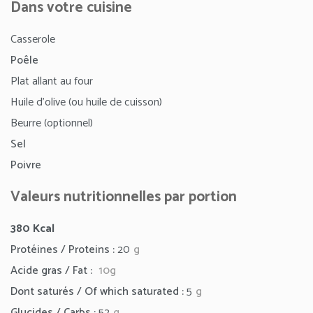
Dans votre cuisine
Casserole
Poêle
Plat allant au four
Huile d’olive (ou huile de cuisson)
Beurre (optionnel)
Sel
Poivre
Valeurs nutritionnelles par portion
380
Kcal
Protéines / Proteins :
20
g
Acide gras / Fat :
10
g
Dont saturés / Of which saturated :
5
g
Glucides / Carbs :
52
g