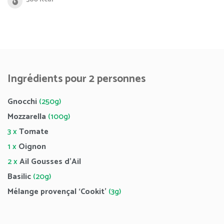
Ingrédients pour 2 personnes
Gnocchi
(250g)
Mozzarella
(100g)
3 x
Tomate
1 x
Oignon
2 x
Ail Gousses d’Ail
Basilic
(20g)
Mélange provençal ‘Cookit’
(3g)