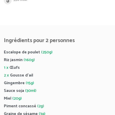
Ingrédients pour 2 personnes
Escalope de poulet
(250g)
Riz jasmin
(160g)
1 x
Œufs
2 x
Gousse d’ail
Gingembre
(15g)
Sauce soja
(30ml)
Miel
(20g)
Piment concassé
(2g)
Graine de sésame
(3g)