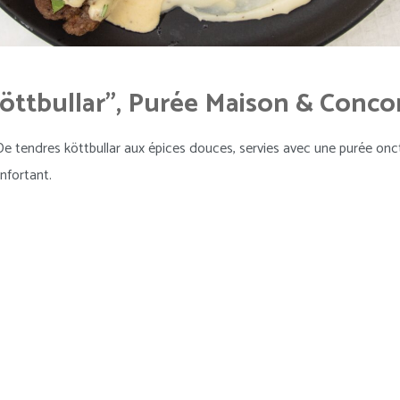
öttbullar", Purée Maison & Conc
e tendres köttbullar aux épices douces, servies avec une purée on
onfortant.