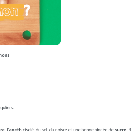
gnons
uliers.
dre
,
l’aneth
ciselé, du sel, du poivre et une bonne pincée de
sucre
. 