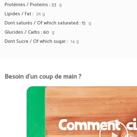
Protéines / Proteins :
33
g
Lipides / Fat :
36
g
Dont saturés / Of which saturated :
15
g
Glucides / Carbs : 60
g
Dont Sucre / Of which sugar :
14 g
Besoin d'un coup de main ?