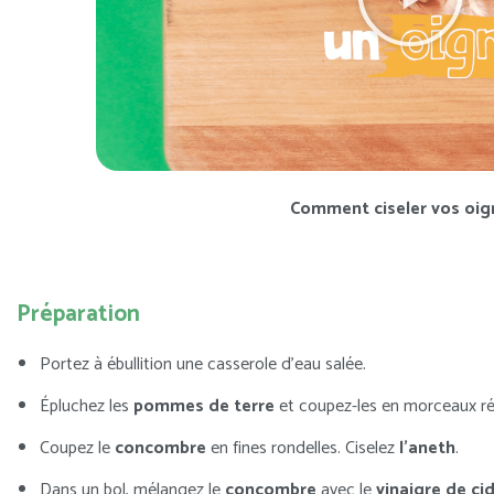
Comment ciseler vos oi
Préparation
P
ortez à ébullition une casserole d’eau salée.
Épluchez les
pommes de terre
et coupez-les en morceaux rég
Coupez le
concombre
en fines rondelles. Ciselez
l’aneth
.
Dans un bol, mélangez le
concombre
avec le
vinaigre de ci