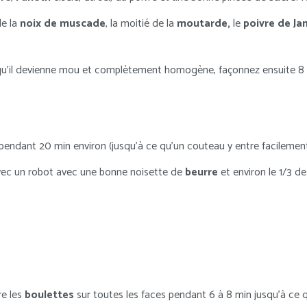
e la
noix de muscade
, la moitié de la
moutarde,
le
poivre de Ja
e qu’il devienne mou et complètement homogène, façonnez ensuite 8
 pendant 20 min environ (jusqu’à ce qu’un couteau y entre facilement
avec un robot avec une bonne noisette de
beurre
et environ le 1/3 de
re les
boulettes
sur toutes les faces pendant 6 à 8 min jusqu’à ce q