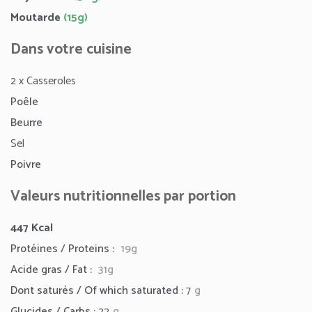
Moutarde
(15g)
Dans votre cuisine
2 x Casseroles
Poêle
Beurre
Sel
Poivre
Valeurs nutritionnelles par portion
447 Kcal
Protéines / Proteins :
19g
Acide gras / Fat :
31g
Dont saturés / Of which saturated :
7
g
Glucides / Carbs :
22
g