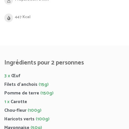
447 Kcal
Ingrédients pour 2 personnes
3 x
Œuf
Filets d’anchois
(15g)
Pomme de terre
(150g)
1 x
Carotte
Chou-fleur
(100g)
Haricots verts
(100g)
Mayonnaise
(50g)