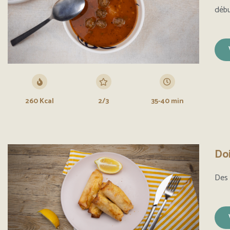
débu
260 Kcal
2/3
35-40 min
Doi
Des 