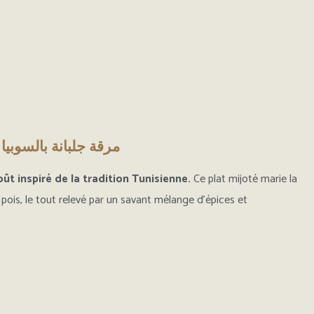
Ragoût de petits pois à la sèche et aux artichauts - مرقة جلبانة بالسوبيا
 inspiré de la tradition Tunisienne.
Ce plat mijoté marie la
 pois, le tout relevé par un savant mélange d’épices et