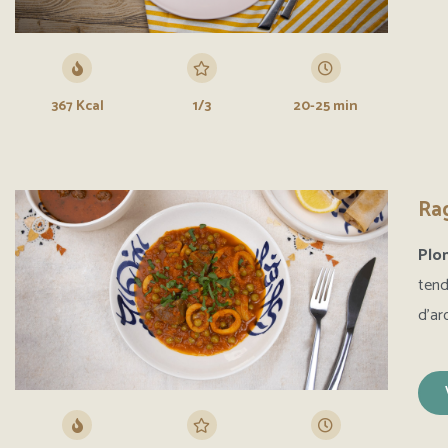
367 Kcal
1/3
20-25 min
Plo
tend
d’ar