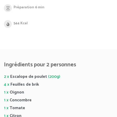
Préparation 6 min
544 Kcal
Ingrédients pour 2 personnes
2 x
Escalope de poulet
(200g)
4 x
Feuilles de brik
1 x
Oignon
1 x
Concombre
1 x
Tomate
1 x
Citron