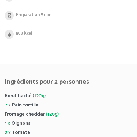
Préparation 5 min
588 Kcal
Ingrédients pour 2 personnes
Bœuf haché
(120g)
2 x
Pain tortilla
Fromage cheddar
(120g)
1 x
Oignons
2 x
Tomate