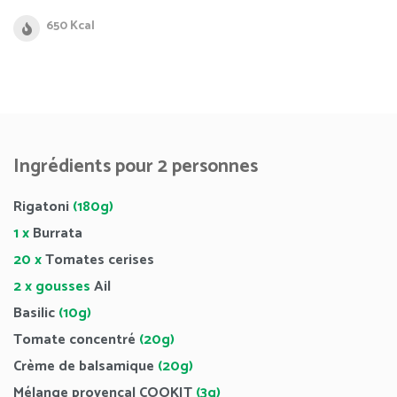
650 Kcal
Ingrédients pour 2 personnes
Rigatoni
(180g)
1 x
Burrata
20 x
Tomates cerises
2 x gousses
Ail
Basilic
(10g)
Tomate concentré
(20g)
Crème de balsamique
(20g)
Mélange provençal COOKIT
(3g)