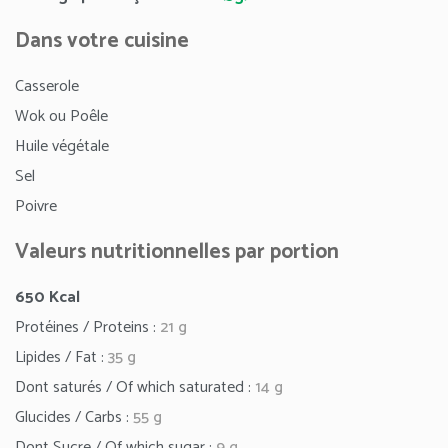
Dans votre cuisine
Casserole
Wok ou Poêle
Huile végétale
Sel
Poivre
Valeurs nutritionnelles par portion
650
Kcal
Protéines / Proteins :
21 g
Lipides / Fat :
35 g
Dont saturés / Of which saturated :
14 g
Glucides / Carbs :
55 g
Dont Sucre / Of which sugar :
9 g