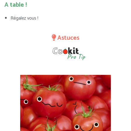
A table !
Régalez vous !
Astuces
Pro Tip