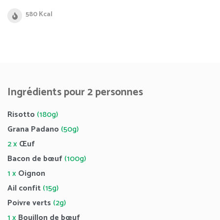
580 Kcal
Ingrédients pour 2 personnes
Risotto
(180g)
Grana Padano
(50g)
2 x
Œuf
Bacon de bœuf
(100g)
1 x
Oignon
Ail confit
(15g)
Poivre verts
(2g)
1 x
Bouillon de bœuf