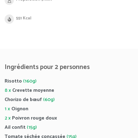
551 Kcal
Ingrédients pour 2 personnes
Risotto
(160g)
8 x
Crevette moyenne
Chorizo de bœuf
(60g)
1 x
Oignon
2 x
Poivron rouge doux
Ail confit
(15g)
Tomate séchée concassée
(15g)