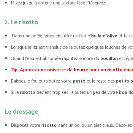
Mixez jusqu’à obtenir une texture lisse. Réservez
2. Le risotto
Dans une poêle faites chauffer un filet d’
huile d’olive
et faite
Lorsque le
riz
est translucide rajoutez quelques louches de v
Quand l’eau est absorbée rajoutez encore du
bouillon
et répé
Tip: Ajoutez une noisette de beurre pour un risotto enc
Baissez le feu et rajoutez votre
pesto
et le reste des
petits 
Si le
risotto
devient trop sec rajoutez un peu de votre
bouill
Le dressage
Disposez votre
risotto
dans un bol ou un plat creux, Décorez 