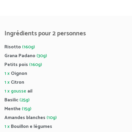
Ingrédients pour 2 personnes
Risotto
(160g)
Grana Padano
(30g)
Petits pois
(160g)
1 x
Oignon
1 x
Citron
1 x gousse
ail
Basilic
(25g)
Menthe
(15g)
Amandes blanches
(10g)
1 x
Bouillon e légumes