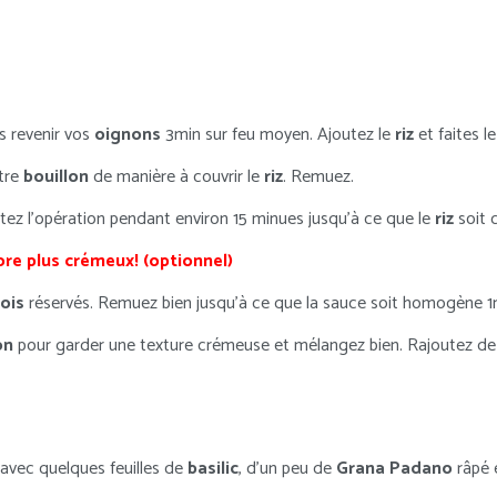
s revenir vos
oignons
3min sur feu moyen. Ajoutez le
riz
et faites l
otre
bouillon
de manière à couvrir le
riz
. Remuez.
tez l’opération pendant environ 15 minues jusqu’à ce que le
riz
soit 
ore plus crémeux! (optionnel)
pois
réservés. Remuez bien jusqu’à ce que la sauce soit homogène 1m
on
pour garder une texture crémeuse et mélangez bien. Rajoutez de l
avec quelques feuilles de
basilic
, d’un peu de
Grana
Padano
râpé 