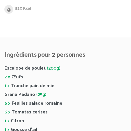
520 Kcal
Ingrédients pour 2 personnes
Escalope de poulet
(200g)
2 x
Œufs
1 x
Tranche pain de mie
Grana Padano
(25g)
6 x
Feuilles salade romaine
6 x
Tomates cerises
1 x
Citron
1 x
Gousse d’ail