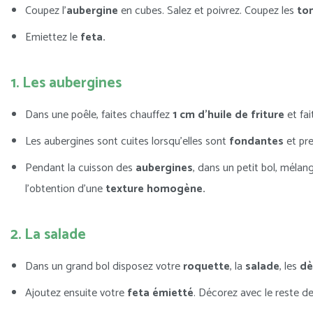
Coupez l’
aubergine
en cubes. Salez et poivrez. Coupez les
to
Emiettez le
feta.
1. Les aubergines
Dans une poêle, faites chauffez
1 cm d’huile de friture
et fai
Les aubergines sont cuites lorsqu’elles sont
fondantes
et pr
Pendant la cuisson des
aubergines
, dans un petit bol, mélan
l’obtention d’une
texture homogène.
2. La salade
Dans un grand bol disposez votre
roquette
, la
salade
, les
dè
Ajoutez ensuite votre
feta émietté
. Décorez avec le reste d