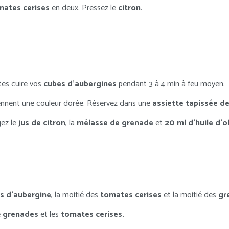
mates cerises
en deux. Pressez le
citron
.
tes cuire vos
cubes d’aubergines
pendant 3 à 4 min à feu moyen.
ennent une couleur dorée. Réservez dans une
assiette tapissée de
gez le
jus de citron
, la
mélasse de grenade
et
20 ml d’huile d’o
s d’aubergine
, la moitié des
tomates cerises
et la moitié des
gr
e
grenades
et les
tomates cerises.