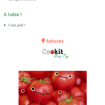
A table !
C’est prêt !
Astuces
Pro Tip