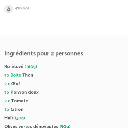
470 Kcal
Ingrédients pour 2 personnes
Riz étuvé
(160g)
1 x Boite
Thon
2 x
Œuf
1 x
Poivron doux
2 x
Tomate
1 x
Citron
Maïs
(30g)
Olives vertes dénoyautés
(30g)