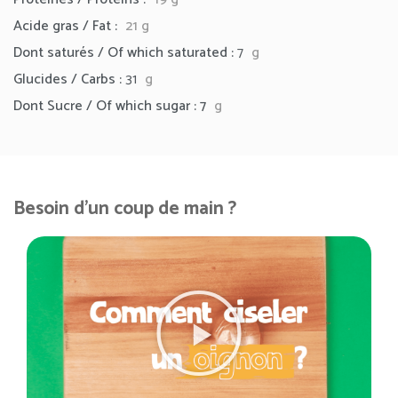
Acide gras / Fat :
21
g
Dont saturés / Of which saturated :
7
g
Glucides / Carbs :
31
g
Dont Sucre / Of which sugar : 7
g
Besoin d'un coup de main ?