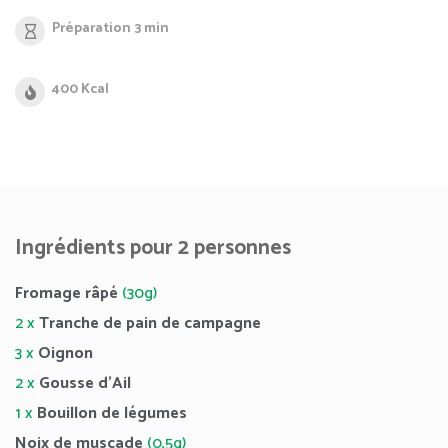
Préparation 3 min
400 Kcal
Ingrédients pour 2 personnes
Fromage râpé
(30g)
2 x
Tranche de pain de campagne
3 x
Oignon
2 x
Gousse d’Ail
1 x
Bouillon de légumes
Noix de muscade
(0,5g)