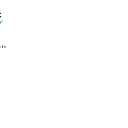
p
ite.
?