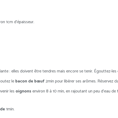
ron 1cm d’épaisseur.
ante : elles doivent être tendres mais encore se tenir. Égouttez-les 
joutez le
bacon de bœuf
2min pour libérer ses arômes. Réservez da
evenir les
oignons
environ 8 à 10 min, en rajoutant un peu d’eau de t
ade
1min.