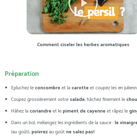
Comment ciseler les herbes aromatiques
Préparation
Epluchez le
concombre
et la
carotte
et coupez les en julien
Coupez grossièrement votre
salade
, hâchez finement le
chou
Hâhez la
coriandre
et le
piment de cayenne
et râpez le
gin
Dans un bol, mélangez les ingrédients de la sauce :
le vinaigr
(au goût),
poivrez
au goût
ne salez pas!