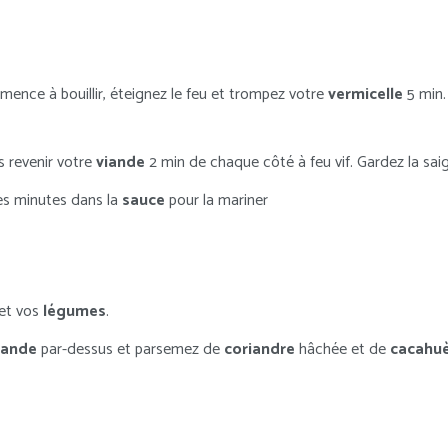
mence à bouillir, éteignez le feu et trompez votre
vermicelle
5 min. 
s revenir votre
viande
2 min de chaque côté à feu vif. Gardez la sai
es minutes dans la
sauce
pour la mariner
et vos
légumes
.
iande
par-dessus et parsemez de
coriandre
hâchée et de
cacahu