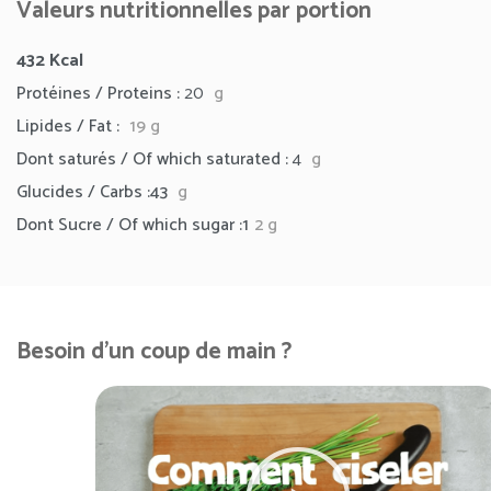
Valeurs nutritionnelles par portion
432
Kcal
Protéines / Proteins :
20
g
Lipides / Fat :
19
g
Dont saturés / Of which saturated :
4
g
Glucides / Carbs :43
g
Dont Sucre / Of which sugar :1
2 g
Besoin d'un coup de main ?