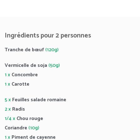
Ingrédients pour 2 personnes
Tranche de bœuf
(120g)
Vermicelle de soja
(50g)
1 x
Concombre
1 x
Carotte
5 x
Feuilles salade romaine
2 x
Radis
1/4 x
Chou rouge
Coriandre
(10g)
1 x
Piment de cayenne