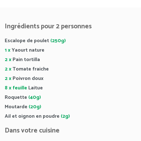
Ingrédients pour 2 personnes
Escalope de poulet
(250g)
1 x
Yaourt nature
2 x
Pain tortilla
2 x
Tomate fraiche
2 x
Poivron doux
8 x feuille
Laitue
Roquette
(40g)
Moutarde
(20g)
Ail et oignon en poudre
(2g)
Dans votre cuisine