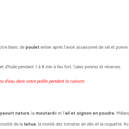
votre blanc de
poulet
entier après l’avoir assaisonné de sel et poivre
t d’huile pendant 7 à 8 min à feu fort. Salez poivrez et réservez.
peu d’eau dans votre poêle pendant la cuisson.
yaourt nature
, la
moutard
e et l’
ail et oignon en poudre
. Mélan
moitié de la
laitue
, la moitié des tomates en dès et la roquette. A