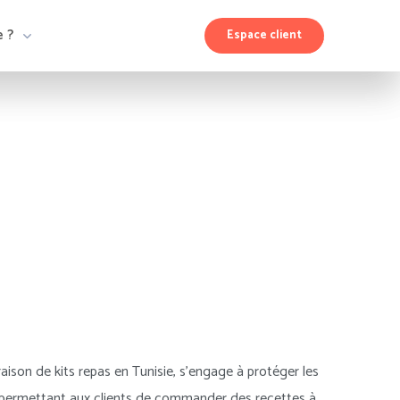
e ?
Espace client
son de kits repas en Tunisie, s’engage à protéger les
» permettant aux clients de commander des recettes à