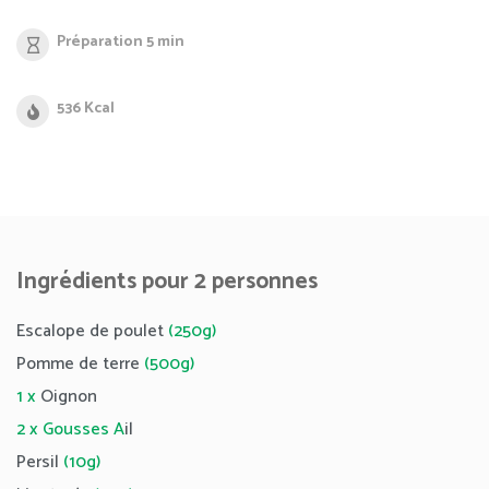
Préparation 5 min
536 Kcal
Ingrédients pour 2 personnes
Escalope de poulet
(250g)
Pomme de terre
(500g)
1 x
Oignon
2 x Gousses
A
il
Persil
(10g)