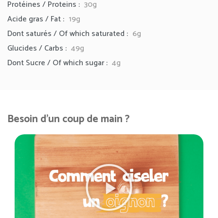
Protéines / Proteins :
30g
Acide gras / Fat :
19g
Dont saturés / Of which saturated :
6g
Glucides / Carbs :
49g
Dont Sucre / Of which sugar :
4g
Besoin d'un coup de main ?