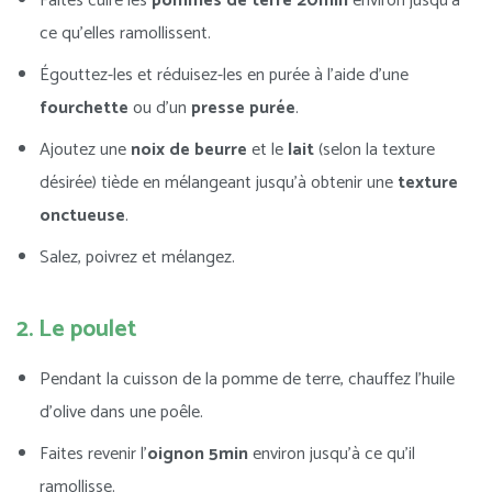
Faites cuire les
pommes de terre 20min
environ jusqu’à
ce qu’elles ramollissent.
Égouttez-les et réduisez-les en purée à l’aide d’une
fourchette
ou d’un
presse purée
.
Ajoutez une
noix de beurre
et le
lait
(selon la texture
désirée) tiède en mélangeant jusqu’à obtenir une
texture
onctueuse
.
Salez, poivrez et mélangez.
2. Le poulet
Pendant la cuisson de la pomme de terre, chauffez l’huile
d’olive dans une poêle.
Faites revenir l’
oignon
5min
environ jusqu’à ce qu’il
ramollisse.