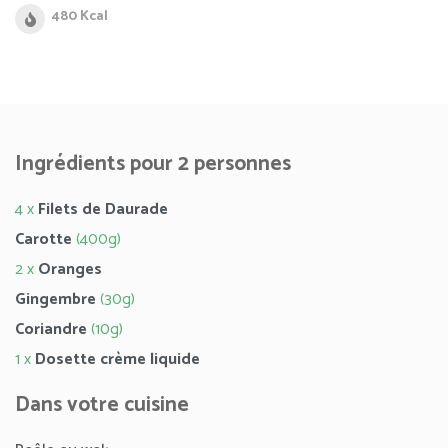
480 Kcal
Ingrédients pour 2 personnes
4 x
Filets de Daurade
Carotte
(400g)
2 x
Oranges
Gingembre
(30g)
Coriandre
(10g)
1 x
Dosette crème liquide
Dans votre cuisine