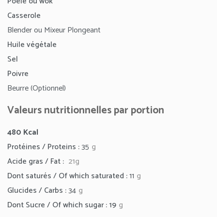
Poêle ou wok
Casserole
Blender ou Mixeur Plongeant
Huile végétale
Sel
Poivre
Beurre (Optionnel)
Valeurs nutritionnelles par portion
480 Kcal
Protéines / Proteins :
35
g
Acide gras / Fat :
21g
Dont saturés / Of which saturated :
11
g
Glucides / Carbs :
34
g
Dont Sucre / Of which sugar : 19
g