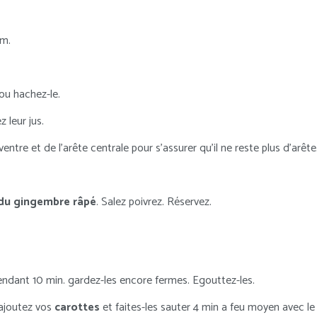
cm.
 ou hachez-le.
z leur jus.
entre et de l’arête centrale pour s’assurer qu’il ne reste plus d’arête
du gingembre râpé
. Salez poivrez. Réservez.
endant 10 min. gardez-les encore fermes. Egouttez-les.
rajoutez vos
carottes
et faites-les sauter 4 min a feu moyen avec le