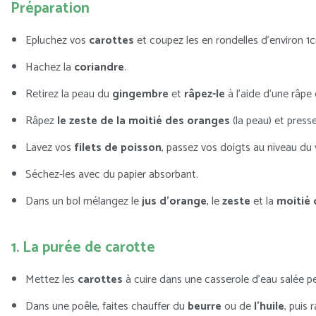
Préparation
Epluchez vos
carottes
et coupez les en rondelles d’environ 1
Hachez la
coriandre
.
Retirez la peau du
gingembre
et
râpez-le
à l’aide d‘une râpe
Râpez
le zeste de la moitié des oranges
(la peau) et presse
Lavez vos
filets de poisson
, passez vos doigts au niveau du v
Séchez-les avec du papier absorbant.
Dans un bol mélangez le
jus d’orange
, le
zeste
et la
moitié 
1. La purée de carotte
Mettez les
carottes
à cuire dans une casserole d’eau salée p
Dans une poêle, faites chauffer du
beurre
ou de
l’huile
, puis 