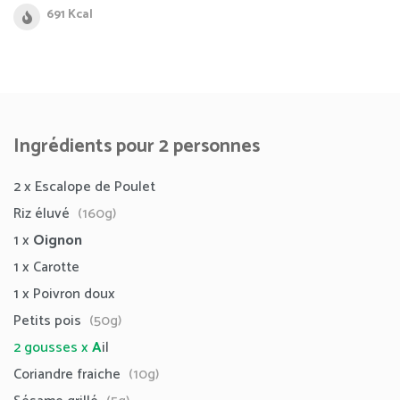
691 Kcal
Ingrédients pour 2 personnes
2 x
Escalope de Poulet
Riz éluvé
(160g)
1 x
Oignon
1 x
Carotte
1 x
Poivron doux
Petits pois
(50g)
2 gousses x
A
il
Coriandre fraiche
(10g)