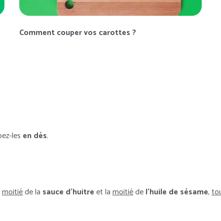
Comment couper vos carottes ?
pez-les
en dés
.
a
moitié
de la
sauce d’huitre
et la
moitié
de
l’huile de sésame
,
to