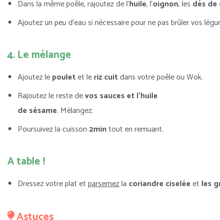
Dans la même poêle, rajoutez de l’
huile
, l’
oignon
, les
dés de 
Ajoutez un peu d’eau si nécessaire pour ne pas brûler vos lég
4. Le mélange
Ajoutez le
poulet
et le
riz cuit
dans votre poêle ou Wok.
Rajoutez le reste de
vos sauces et l’huile
de sésame
. Mélangez.
Poursuivez la cuisson
2min
tout en remuant.
A table !
Dressez votre plat et
parsemez
la
coriandre
ciselée
et
les g
Astuces