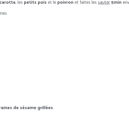
carotte
, les
petits pois
et le
poivron
et faites les
sauter
5min
env
umes
raines de sésame grillées
.