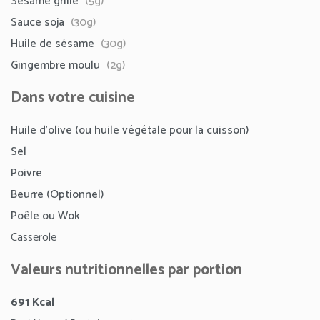
Sésame grillé
(5g)
Sauce soja
(30g)
Huile de sésame
(30g)
Gingembre moulu
(2g)
Dans votre cuisine
Huile d’olive (ou huile végétale pour la cuisson)
Sel
Poivre
Beurre (Optionnel)
Poêle ou Wok
Casserole
Valeurs nutritionnelles par portion
691 Kcal