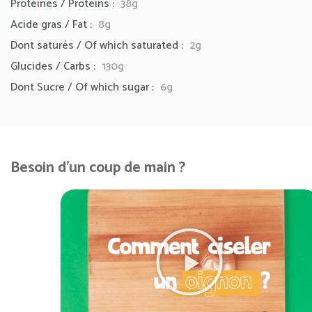
Protéines / Proteins :
38g
Acide gras / Fat :
8g
Dont saturés / Of which saturated :
2g
Glucides / Carbs :
130g
Dont Sucre / Of which sugar :
6g
Besoin d'un coup de main ?