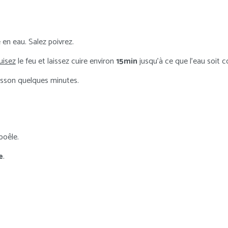
en eau. Salez poivrez.
uisez
le feu et laissez cuire environ
15min
jusqu’à ce que l’eau soit
cuisson quelques minutes.
poêle.
e
.