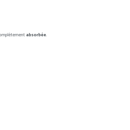
 complètement
absorbée
.