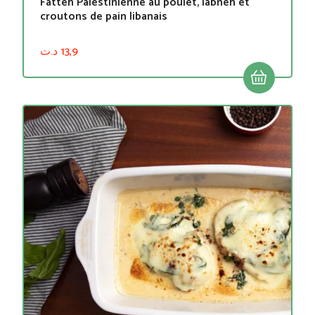
Fatteh Palestinienne au poulet, labneh et
croutons de pain libanais
د.ت
13,9