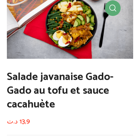
Salade javanaise Gado-
Gado au tofu et sauce
cacahuète​
د.ت
13,9