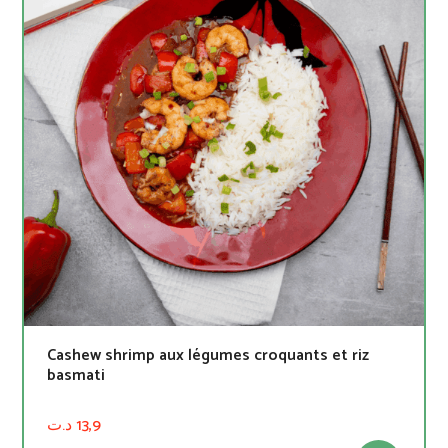
Cashew shrimp aux légumes croquants et riz
basmati
د.ت
13,9