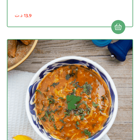
د.ت
13,9