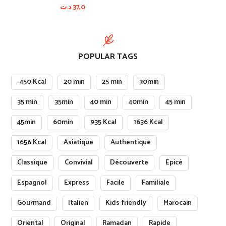
د.ت
37,0
POPULAR TAGS
-450 Kcal
20 min
25 min
30min
35 min
35min
40 min
40min
45 min
45min
60min
935 Kcal
1636 Kcal
1656 Kcal
Asiatique
Authentique
Classique
Convivial
Découverte
Epicé
Espagnol
Express
Facile
Familiale
Gourmand
Italien
Kids friendly
Marocain
Oriental
Original
Ramadan
Rapide