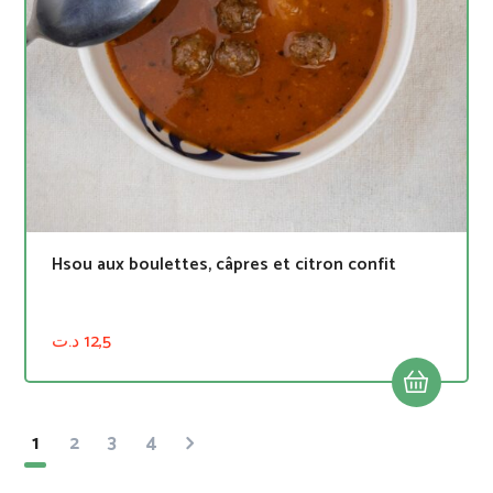
Hsou aux boulettes, câpres et citron confit
د.ت
12,5
1
2
3
4