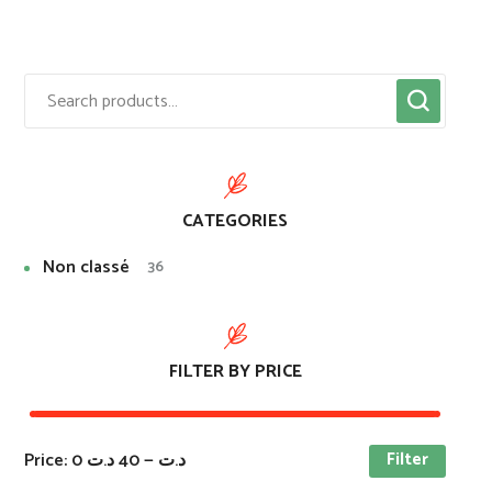
CATEGORIES
Non classé
36
FILTER BY PRICE
Filter
Price:
40 د.ت
—
0 د.ت