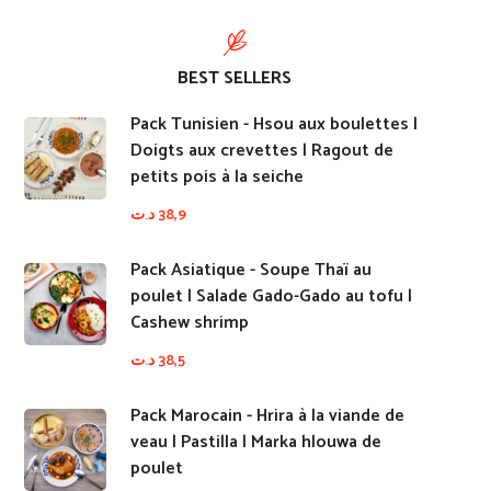
BEST SELLERS
Pack Tunisien - Hsou aux boulettes |
Doigts aux crevettes | Ragout de
petits pois à la seiche
د.ت
38,9
Pack Asiatique - Soupe Thaï au
poulet | Salade Gado-Gado au tofu |
Cashew shrimp
د.ت
38,5
Pack Marocain - Hrira à la viande de
veau | Pastilla | Marka hlouwa de
poulet