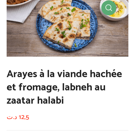
Arayes à la viande hachée
et fromage, labneh au
zaatar halabi
د.ت
12,5