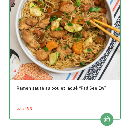
Ramen sauté au poulet laqué “Pad See Ew”
د.ت
13,9