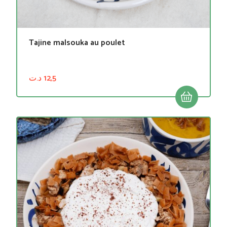
Tajine malsouka au poulet
د.ت
12,5