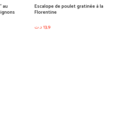
” au
Escalope de poulet gratinée à la
pignons
Florentine
د.ت
13,9