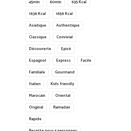
45min
60min
935 Kcal
1636 Kcal
1656 Kcal
Asiatique
Authentique
Classique
Convivial
Découverte
Epicé
Espagnol
Express
Facile
Familiale
Gourmand
Italien
Kids friendly
Marocain
Oriental
Original
Ramadan
Rapide
Recette pour 4 personnes