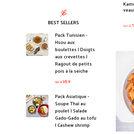
Kamo
veau
BEST SELLERS
د.ت
1
Pack Tunisien -
Hsou aux
boulettes | Doigts
aux crevettes |
Ragout de petits
pois à la seiche
د.ت
38,9
Pack Asiatique -
Soupe Thaï au
poulet | Salade
Gado-Gado au tofu
| Cashew shrimp