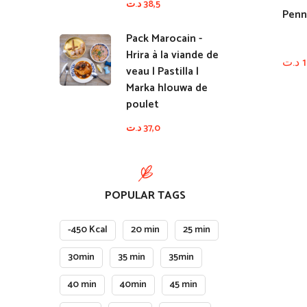
د.ت
38,5
Penn
Pack Marocain -
Hrira à la viande de
د.ت
1
veau | Pastilla |
Marka hlouwa de
poulet
د.ت
37,0
POPULAR TAGS
-450 Kcal
20 min
25 min
30min
35 min
35min
40 min
40min
45 min