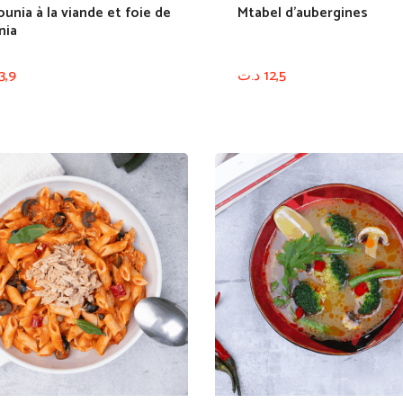
unia à la viande et foie de
Mtabel d’aubergines
nia
3,9
د.ت
12,5