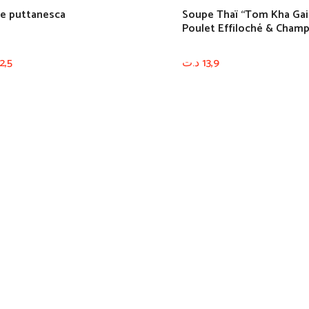
e puttanesca
Soupe Thaï “Tom Kha Gai
Poulet Effiloché & Cham
2,5
د.ت
13,9