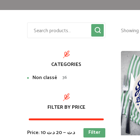
Showing a
CATEGORIES
Non classé
36
FILTER BY PRICE
Filter
Price:
20 د.ت
—
10 د.ت