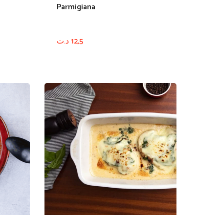
Parmigiana
د.ت
12,5