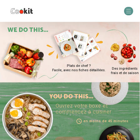
WE DO THIS...
Plats de chef ?
Des ingrédients
Facile, avec nos fiches détaillées.
frais et de saison
YOU DO THIS...
Ouvrez votre boxe et
commencez à cuisiner
access_time
en moins de 45 minutes